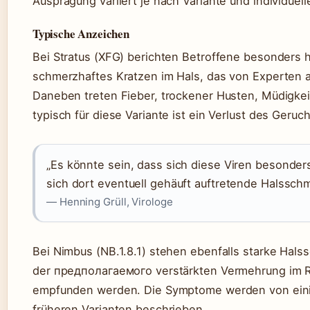
Ausprägung variiert je nach Variante und individue
e
c
1
s
r
ht
P
c
m
u
r
h
u
Typische Anzeichen
n
o
w
tl
g”
z
e
ic
S
e
Bei Stratus (XFG) berichten Betroffene besonders h
r
h
pi
n
e
i
k
t
schmerzhaftes Kratzen im Hals, das von Experten al
n
m
e
(j
V
H
-
e
Daneben treten Fieber, trockener Husten, Müdigkeit
e
al
M
n
rl
s
ut
a
typisch für diese Variante ist ein Verlust des Geruc
ä
r
at
c
u
a
io
h
f
u
n
Z
e
m
e
ei
n
Q
n:
tr
Q
„Es könnte sein, dass sich diese Viren besonde
u
7
a
u
el
0
u
el
sich dort eventuell gehäuft auftretende Halsschm
le
–
m
le
:
7
)
— Henning Grüll, Virologe
:
A
5
Q
A
p
Q
u
D
o
u
el
A
t
el
le
C
h
le
:
,
Bei Nimbus (NB.1.8.1) stehen ebenfalls starke Hal
e
:
n
n
k
F
-
-
der предполагаемого verstärkten Vermehrung im
e
o
t
t
n
c
v
,
v
empfunden werden. Die Symptome werden von einig
U
u
A
m
s
,
p
früheren Varianten beschrieben.