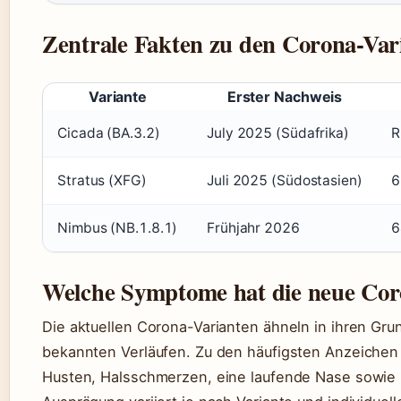
kl
ta
n
e
in
tu
d
r
g
s
n
Zentrale Fakten zu den Corona-Var
ä
e
s
a
n
n
ei
c
d
a
t
h
e
rt
5.
r
rt
ig
D
u
Variante
Erster Nachweis
I
e
e
n
m
H
z
d
p
al
Cicada (BA.3.2)
July 2025 (Südafrika)
R
e
d
f
s
m
r
u
s
b
ei
n
c
er
M
g
h
Stratus (XFG)
Juli 2025 (Südostasien)
6
2
o
e
m
0
n
n
e
2
a
s
r
5:
t
c
z
Nimbus (NB.1.8.1)
Frühjahr 2026
6
„
e
h
e
V
n
ü
n
ar
A
t
V
ia
n
z
e
Welche Symptome hat die neue Cor
nt
t
e
r
e
ei
n
m
u
l
w
e
nt
R
ei
Die aktuellen Corona-Varianten ähneln in ihren G
h
er
K
t
r
B
I:
e
bekannten Verläufen. Zu den häufigsten Anzeichen
u
e
6
r
n
o
5
v
Husten, Halsschmerzen, eine laufende Nase sowie 
g
b
–
o
v
a
7
r