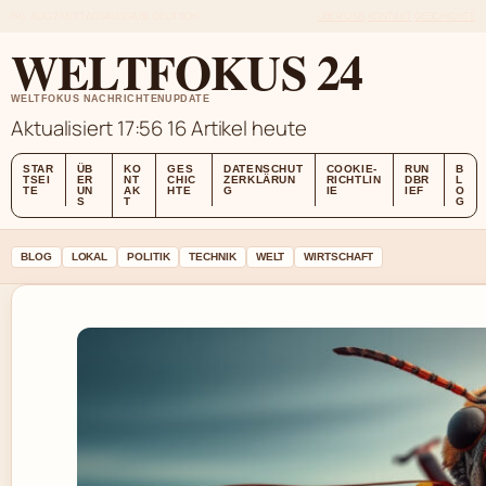
FRI, AUG 7
MITTAGSAUSGABE
DEUTSCH
ÜBER UNS
KONTAKT
GESCHICHTE
WELTFOKUS 24
WELTFOKUS NACHRICHTENUPDATE
Aktualisiert 17:56
16 Artikel heute
STAR
ÜB
KO
GES
DATENSCHUT
COOKIE-
RUN
B
TSEI
ER
NT
CHIC
ZERKLÄRUN
RICHTLIN
DBR
L
TE
UN
AK
HTE
G
IE
IEF
O
S
T
G
BLOG
LOKAL
POLITIK
TECHNIK
WELT
WIRTSCHAFT