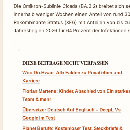
u
af
s
n
fi
Die Omikron-Sublinie Cicada (BA.3.2) breitet sich 
ri
t
el
g
k
e
lt
e
innerhalb weniger Wochen einen Anteil von rund 30 P
a
B
e
V
n
e
s
a
Rekombinante Stratus (XFG) mit Anteilen von bis z
a
ri
t
ri
c
c
s
a
Jahresbeginn 2026 für 64 Prozent der Infektionen 
h
h
e
n
g
t
r
t
e
e
k
e
w
A
e
2
ie
n
n
0
s
f
n
2
e
a
e
6
n:
n
n
in
DIESE BEITRAGE NICHT VERPASSEN
N
g
al
D
o
J
le
e
v
ul
d
Woo Do-Hwan: Alle Fakten zu Privatleben und
u
e
i
r
t
m
2
ei
Karriere
s
b
0
V
c
er
2
a
hl
Florian Martens: Kinder, Abschied von Ein starke
2
5
ri
a
0
R
a
n
Team & mehr
2
e
n
d
4
k
t
A
Er
o
e
Übersetzer Deutsch Auf Englisch – DeepL Vs
n
st
m
n
t
er
bi
z
Google Im Test
ei
N
n
u
l
a
a
v
R
c
ti
Planet Berufe: Kostenloser Test, Steckbriefe &
e