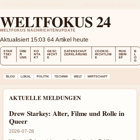
SUN, AUG 9
MITTAGSAUSGABE
DEUTSCH
ÜBER UNS
KONTAKT
GESCHICHTE
WELTFOKUS 24
WELTFOKUS NACHRICHTENUPDATE
Aktualisiert 15:03
64 Artikel heute
STAR
ÜBE
KO
GESC
DATENSCHUT
COOKIE-
RUN
B
TSEI
R
NTA
HICHT
ZERKLÄRUNG
RICHTLINI
DBRI
L
TE
UNS
KT
E
E
EF
O
G
BLOG
LOKAL
POLITIK
TECHNIK
WELT
WIRTSCHAFT
AKTUELLE MELDUNGEN
Drew Starkey: Alter, Filme und Rolle in
Queer
2026-07-28