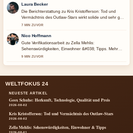
Laura Becker
Die Berichterstattung zu Kris Kristofferson: Tod und
Vermächtnis des Outlaw-Stars wirkt solide und sehr gut
nachvollziehbar.
7 MIN ZUVOR
Nico Hoffmann
Gute Verifikationsarbeit zu Zella Mehlis:
Sehenswürdigkeiten, Einwohner &#038; Tipps. Mehr
Medien sollten so schreiben.
9 MIN ZUVOR
WELTFOKUS 24
NEUESTE ARTIKEL
Geox Schuhe: Herkunft, Technologie, Qualität und Preis
2026-08-02
Kris Kristofferson: Tod und Vermächtnis des Outlaw-Stars
2026-08-02
Zella Mehlis: Sehenswürdigkeiten, Einwohner & Tipps
2026-08-01