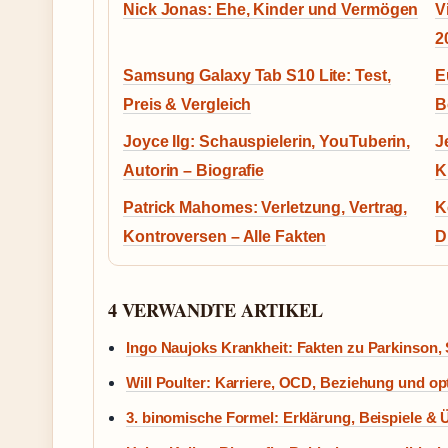
Nick Jonas: Ehe, Kinder und Vermögen
V
2
Samsung Galaxy Tab S10 Lite: Test,
E
Preis & Vergleich
B
Joyce Ilg: Schauspielerin, YouTuberin,
J
Autorin – Biografie
K
Patrick Mahomes: Verletzung, Vertrag,
K
Kontroversen – Alle Fakten
D
4 VERWANDTE ARTIKEL
Ingo Naujoks Krankheit: Fakten zu Parkinson, 
Will Poulter: Karriere, OCD, Beziehung und o
3. binomische Formel: Erklärung, Beispiele &