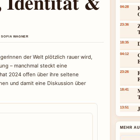
 Identität &
K
04:28
23:36
N SOFIA WAGNER
18:35
C
04:12
rinnen der Welt plötzlich rauer wird,
idung – manchmal steckt eine
F
23:26
hat 2024 offen über ihre seltene
n und damit eine Diskussion über
18:41
J
13:51
MEHR AU