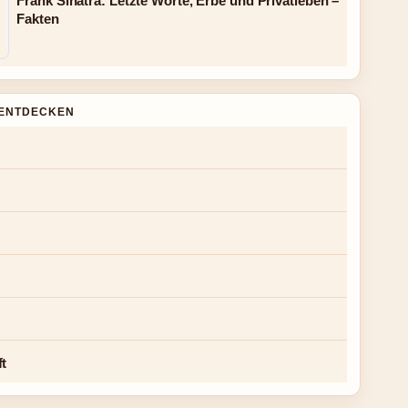
Frank Sinatra: Letzte Worte, Erbe und Privatleben –
Fakten
ENTDECKEN
ft