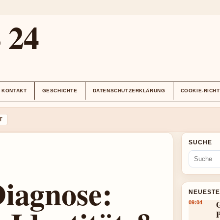
24
KONTAKT
GESCHICHTE
DATENSCHUTZERKLÄRUNG
COOKIE-RICHT
T
SUCHE
iagnose:
NEUESTE
G
09:04
P