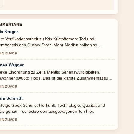
OMMENTARE
la Kruger
te Verifikationsarbeit zu Kris Kristofferson: Tod und
rmächtnis des Outlaw-Stars. Mehr Medien sollten so
hreiben.
MIN ZUVOR
nas Wagner
arke Einordnung zu Zella Mehlis: Sehenswürdigkeiten,
nwohner &#038; Tipps. Das ist die klarste Zusammenfassung,
e ich heute gesehen habe.
MIN ZUVOR
na Schmidt
rfolge Geox Schuhe: Herkunft, Technologie, Qualität und
eis genau – schaetze den ausgewogenen Ton hier.
MIN ZUVOR