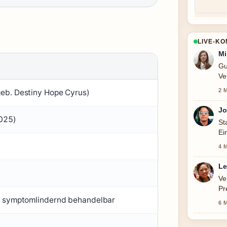
LIVE-K
Mi
Gu
Ve
sc
2 
geb. Destiny Hope Cyrus)
Jo
2025)
St
Ei
di
4 
Le
Ve
Pr
er symptomlindernd behandelbar
6 