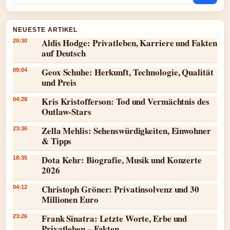
NEUESTE ARTIKEL
Aldis Hodge: Privatleben, Karriere und Fakten
20:30
auf Deutsch
Geox Schuhe: Herkunft, Technologie, Qualität
09:04
und Preis
Kris Kristofferson: Tod und Vermächtnis des
04:28
Outlaw-Stars
Zella Mehlis: Sehenswürdigkeiten, Einwohner
23:36
& Tipps
Dota Kehr: Biografie, Musik und Konzerte
18:35
2026
Christoph Gröner: Privatinsolvenz und 30
04:12
Millionen Euro
Frank Sinatra: Letzte Worte, Erbe und
23:26
Privatleben – Fakten