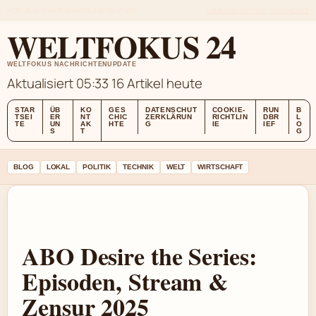
MON, AUG 10
MORGENAUSGABE
DEUTSCH
ÜBER UNS
KONTAKT
GESCHICHTE
WELTFOKUS 24
WELTFOKUS NACHRICHTENUPDATE
Aktualisiert 05:33
16 Artikel heute
STAR
ÜB
KO
GES
DATENSCHUT
COOKIE-
RUN
B
TSEI
ER
NT
CHIC
ZERKLÄRUN
RICHTLIN
DBR
L
TE
UN
AK
HTE
G
IE
IEF
O
S
T
G
BLOG
LOKAL
POLITIK
TECHNIK
WELT
WIRTSCHAFT
ABO Desire the Series:
Episoden, Stream &
Zensur 2025