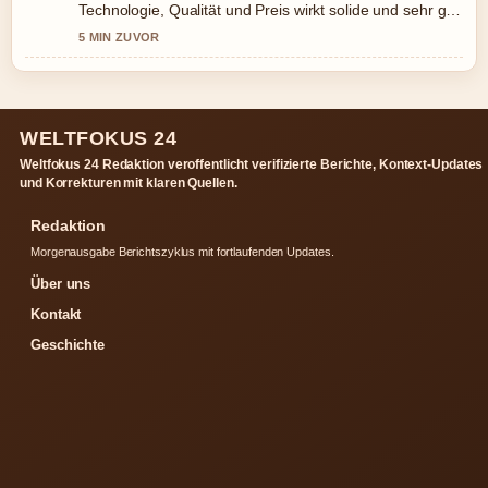
Technologie, Qualität und Preis wirkt solide und sehr gut
nachvollziehbar.
5 MIN ZUVOR
WELTFOKUS 24
Weltfokus 24 Redaktion veroffentlicht verifizierte Berichte, Kontext-Updates
und Korrekturen mit klaren Quellen.
Redaktion
Morgenausgabe Berichtszyklus mit fortlaufenden Updates.
Über uns
Kontakt
Geschichte