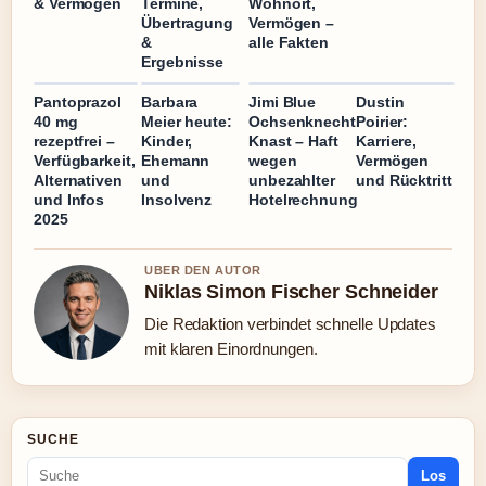
& Vermögen
Termine,
Wohnort,
Übertragung
Vermögen –
&
alle Fakten
Ergebnisse
Pantoprazol
Barbara
Jimi Blue
Dustin
40 mg
Meier heute:
Ochsenknecht
Poirier:
rezeptfrei –
Kinder,
Knast – Haft
Karriere,
Verfügbarkeit,
Ehemann
wegen
Vermögen
Alternativen
und
unbezahlter
und Rücktritt
und Infos
Insolvenz
Hotelrechnung
2025
UBER DEN AUTOR
Niklas Simon Fischer Schneider
Die Redaktion verbindet schnelle Updates
mit klaren Einordnungen.
SUCHE
Los