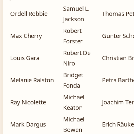
Samuel L.
Ordell Robbie
Thomas Pe
Jackson
Robert
Max Cherry
Gunter Sch
Forster
Robert De
Louis Gara
Christian B
Niro
Bridget
Melanie Ralston
Petra Barth
Fonda
Michael
Ray Nicolette
Joachim Te
Keaton
Michael
Mark Dargus
Erich Räuke
Bowen