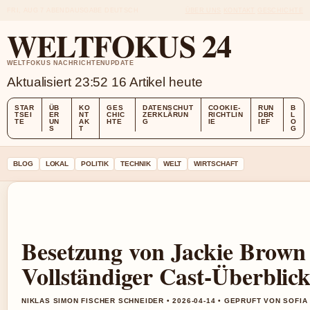
FRI, AUG 7
ABENDAUSGABE
DEUTSCH
ÜBER UNS
KONTAKT
GESCHICHTE
WELTFOKUS 24
WELTFOKUS NACHRICHTENUPDATE
Aktualisiert 23:52
16 Artikel heute
STAR
ÜB
KO
GES
DATENSCHUT
COOKIE-
RUN
B
TSEI
ER
NT
CHIC
ZERKLÄRUN
RICHTLIN
DBR
L
TE
UN
AK
HTE
G
IE
IEF
O
S
T
G
BLOG
LOKAL
POLITIK
TECHNIK
WELT
WIRTSCHAFT
Besetzung von Jackie Brown
Vollständiger Cast-Überblic
NIKLAS SIMON FISCHER SCHNEIDER • 2026-04-14 • GEPRUFT VON SOFI