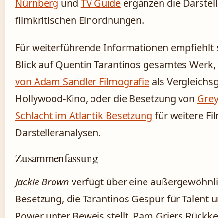
Nürnberg
und
TV Guide
ergänzen die Darstel
filmkritischen Einordnungen.
Für weiterführende Informationen empfiehlt 
Blick auf Quentin Tarantinos gesamtes Werk
von Adam Sandler Filmografie
als Vergleichs
Hollywood-Kino, oder die Besetzung von
Grey
Schlacht im Atlantik Besetzung
für weitere Fil
Darstelleranalysen.
Zusammenfassung
Jackie Brown
verfügt über eine außergewöhnl
Besetzung, die Tarantinos Gespür für Talent u
Power unter Beweis stellt. Pam Griers Rückke