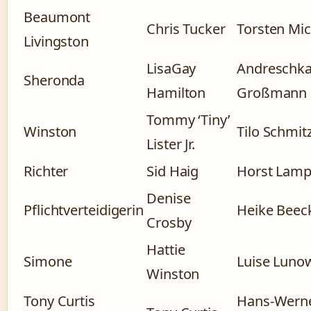
Beaumont
Chris Tucker
Torsten Mic
Livingston
LisaGay
Andreschk
Sheronda
Hamilton
Großmann
Tommy ‘Tiny’
Winston
Tilo Schmit
Lister Jr.
Richter
Sid Haig
Horst Lam
Denise
Pflichtverteidigerin
Heike Beec
Crosby
Hattie
Simone
Luise Luno
Winston
Tony Curtis
Hans-Wern