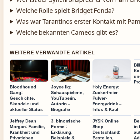
Welche Rolle spielt Bridget Fonda?
Was war Tarantinos erster Kontakt mit Pam
Welche bekannten Cameos gibt es?
WEITERE VERWANDTE ARTIKEL
Bil
Kar
un
Pr
Bloodhound
Joyce Ilg:
Holy Energy:
Gang:
Schauspielerin,
Zuckerfreier
Geschichte,
YouTuberin,
Pulver-
Skandale und
Autorin –
Energydrink –
aktueller Status
Biografie
Infos & Kauf
Jeffrey Dean
3. binomische
JYSK Online
Be
Morgan: Familie,
Formel:
Shop
in
Krankheit und
Erklärung,
Deutschland:
au
Privatleben
Beispiele &
Bestellen,
Ad