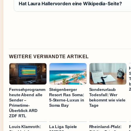
Hat Laura Hallervorden eine Wikipedia-Seite?
WEITERE VERWANDTE ARTIKEL
T
Fernsehprogramm
Steigenberger
Sonderurlaub
heute Abend alle
Resort Ras Soma:
Todesfall: Wer
Sender –
5-Sterne-Luxus in
bekommt wie viele
Primetime-
Soma Bay
Tage
Überblick ARD
ZDF RTL
Louis Klamroth:
La Liga Spiele
Rheinland-Pfalz: