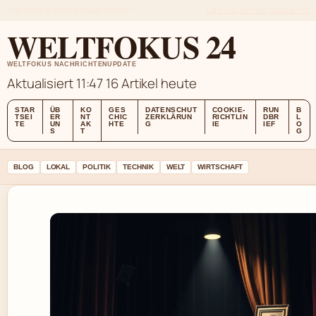
SUN, AUG 9
MORGENAUSGABE
DEUTSCH
ÜBER UNS
KONTAKT
GESCHICHTE
WELTFOKUS 24
WELTFOKUS NACHRICHTENUPDATE
Aktualisiert 11:47
16 Artikel heute
STAR
ÜB
KO
GES
DATENSCHUT
COOKIE-
RUN
B
TSEI
ER
NT
CHIC
ZERKLÄRUN
RICHTLIN
DBR
L
TE
UN
AK
HTE
G
IE
IEF
O
S
T
G
BLOG
LOKAL
POLITIK
TECHNIK
WELT
WIRTSCHAFT