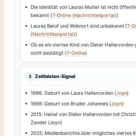
Die Identität von Lauras Mutter ist nicht öffentl
bekannt (
T-Online (Nachrichtenportal)
)
Lauras Beruf und Wohnort sind unbekannt (
T-O
(Nachrichtenportal)
)
Ob es ein viertes Kind von Dieter Hallervorden g
nicht bestätigt (
T-Online
)
Zeitleisten-Signal
3
1986
: Geburt von Laura Hallervorden (
Joyn
)
1998
: Geburt von Bruder Johannes (
Joyn
)
2015
: Heirat von Dieter Hallervorden mit Christ
Zander (Joyn)
2025
: Medienberichte über mögliches viertes 