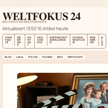
FRI, AUG 7
MITTAGSAUSGABE
DEUTSCH
ÜBER UNS
KONTAKT
GESCHICHTE
WELTFOKUS 24
WELTFOKUS NACHRICHTENUPDATE
Aktualisiert 13:50
16 Artikel heute
STAR
ÜB
KO
GES
DATENSCHUT
COOKIE-
RUN
B
TSEI
ER
NT
CHIC
ZERKLÄRUN
RICHTLIN
DBR
L
TE
UN
AK
HTE
G
IE
IEF
O
S
T
G
BLOG
LOKAL
POLITIK
TECHNIK
WELT
WIRTSCHAFT