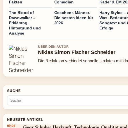
Fakten
Comedian
Kader & EM 20
The Blood of
Geschenk Männer:
Harry Styles – 
Dawnwalker –
Die besten Ideen für
Was: Bedeutu
Erklärung,
2026
Songtext und 
Hintergrund und
Erfolge
Analyse
UBER DEN AUTOR
Niklas Simon Fischer Schneider
Die Redaktion verbindet schnelle Updates mit kl
SUCHE
NEUESTE ARTIKEL
Geox Schuhe: Herkunft, Technologie, Qualität und
09:04