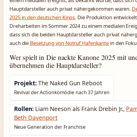
einem medialen Ereignis, als bekannt wurde, dass sich 
Hauptdarsteller auch privat nähergekommen waren.
De
2025 in den deutschen Kinos
. Die Produktion entwickel
Dreharbeiten im Sommer 2024 zu einem medialen Ereign
dass sich die beiden Hauptdarsteller auch privat näh
auch die
Besetzung von Notruf Hafenkante
in den Foku
Wer spielt in Die nackte Kanone 2025 mit un
übernehmen die Hauptdarsteller?
Projekt:
The Naked Gun Reboot
Revival der Actionkomödie nach 37 Jahren
Rollen:
Liam Neeson als Frank Drebin Jr.,
Pam
Beth Davenport
Neue Generation der Franchise