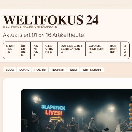
SUN, AUG 9
MORGENAUSGABE
DEUTSCH
ÜBER UNS
KONTAKT
GESCHICHTE
WELTFOKUS 24
WELTFOKUS NACHRICHTENUPDATE
Aktualisiert 01:54
16 Artikel heute
STAR
ÜB
KO
GES
DATENSCHUT
COOKIE-
RUN
B
TSEI
ER
NT
CHIC
ZERKLÄRUN
RICHTLIN
DBR
L
TE
UN
AK
HTE
G
IE
IEF
O
S
T
G
BLOG
LOKAL
POLITIK
TECHNIK
WELT
WIRTSCHAFT