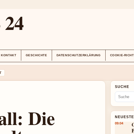
24
KONTAKT
GESCHICHTE
DATENSCHUTZERKLÄRUNG
COOKIE-RICHT
T
SUCHE
ll: Die
NEUESTE
G
09:04
P