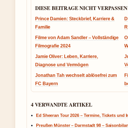
DIESE BEITRAGE NICHT VERPASSEN
Prince Damien: Steckbrief, Karriere &
D
Familie
R
Filme von Adam Sandler – Vollständige
O
Filmografie 2024
W
Jamie Oliver: Leben, Karriere,
J
Diagnose und Vermögen
V
Jonathan Tah wechselt ablösefrei zum
F
FC Bayern
b
4 VERWANDTE ARTIKEL
Ed Sheeran Tour 2026 – Termine, Tickets und I
Preußen Münster – Darmstadt 98 – Saisonbilan