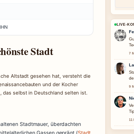
LIVE-K
 NHN
Fe
Gu
Te
chönste Stadt
sc
7 
La
St
sche Altstadt gesehen hat, versteht die
de
enaissancebauten und der Kocher
he
9 
 das selbst in Deutschland selten ist.
Ni
Ve
Ti
11
erhaltenen Stadtmauer, überdachten
ittelalterlichen Gassen geprägt (
Stadt