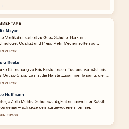
OMMENTARE
lix Meyer
te Verifikationsarbeit zu Geox Schuhe: Herkunft,
chnologie, Qualität und Preis. Mehr Medien sollten so
hreiben.
MIN ZUVOR
ura Becker
arke Einordnung zu Kris Kristofferson: Tod und Vermächtnis
s Outlaw-Stars. Das ist die klarste Zusammenfassung, die ich
ute gesehen habe.
MIN ZUVOR
co Hoffmann
rfolge Zella Mehlis: Sehenswürdigkeiten, Einwohner &#038;
pps genau – schaetze den ausgewogenen Ton hier.
 MIN ZUVOR