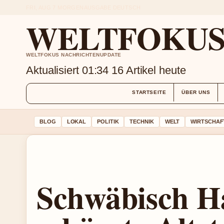
FRI, AUG 7
MORGENAUSGABE
DEUTSCH
WELTFOKUS 
WELTFOKUS NACHRICHTENUPDATE
Aktualisiert 01:34
16 Artikel heute
STARTSEITE
ÜBER UNS
BLOG
LOKAL
POLITIK
TECHNIK
WELT
WIRTSCHAF
Schwäbisch Ha