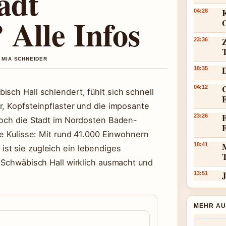
adt
K
04:28
 Alle Infos
23:36
N MIA SCHNEIDER
18:35
C
04:12
sch Hall schlendert, fühlt sich schnell
r, Kopfsteinpflaster und die imposante
F
23:26
Doch die Stadt im Nordosten Baden-
he Kulisse: Mit rund 41.000 Einwohnern
18:41
st sie zugleich ein lebendiges
s Schwäbisch Hall wirklich ausmacht und
J
13:51
MEHR AU