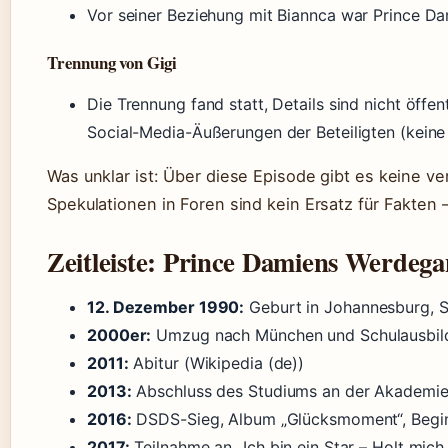
Vor seiner Beziehung mit Biannca war Prince Dam
Trennung von Gigi
Die Trennung fand statt, Details sind nicht öffe
Social-Media-Äußerungen der Beteiligten (keine
Was unklar ist: Über diese Episode gibt es keine v
Spekulationen in Foren sind kein Ersatz für Fakten –
Zeitleiste: Prince Damiens Werdeg
12. Dezember 1990:
Geburt in Johannesburg, Sü
2000er:
Umzug nach München und Schulausbild
2011:
Abitur (Wikipedia (de))
2013:
Abschluss des Studiums an der Akademie
2016:
DSDS-Sieg, Album „Glücksmoment“, Beginn
2017:
Teilnahme an „Ich bin ein Star – Holt mich 