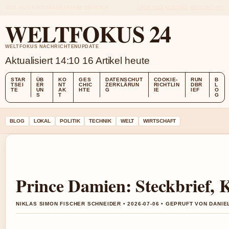
SUN, AUG 9
MITTAGSAUSGABE
DEUTSCH
ÜBER UNS
KONTAKT
GESCHICHTE
WELTFOKUS 24
WELTFOKUS NACHRICHTENUPDATE
Aktualisiert 14:10
16 Artikel heute
STAR
ÜB
KO
GES
DATENSCHUT
COOKIE-
RUN
B
TSEI
ER
NT
CHIC
ZERKLÄRUN
RICHTLIN
DBR
L
TE
UN
AK
HTE
G
IE
IEF
O
S
T
G
BLOG
LOKAL
POLITIK
TECHNIK
WELT
WIRTSCHAFT
Prince Damien: Steckbrief, 
NIKLAS SIMON FISCHER SCHNEIDER • 2026-07-06 • GEPRUFT VON DANI