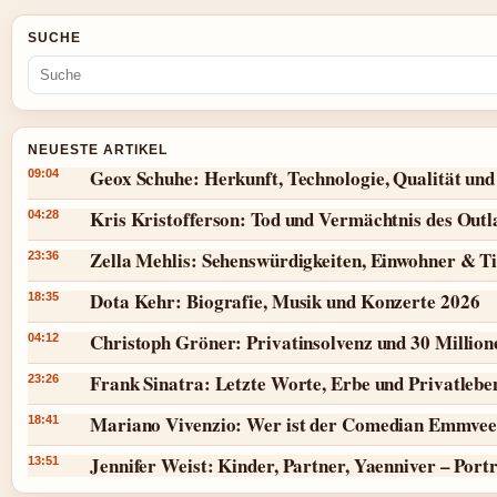
SUCHE
NEUESTE ARTIKEL
Geox Schuhe: Herkunft, Technologie, Qualität und
09:04
Kris Kristofferson: Tod und Vermächtnis des Outl
04:28
Zella Mehlis: Sehenswürdigkeiten, Einwohner & T
23:36
Dota Kehr: Biografie, Musik und Konzerte 2026
18:35
Christoph Gröner: Privatinsolvenz und 30 Millio
04:12
Frank Sinatra: Letzte Worte, Erbe und Privatlebe
23:26
Mariano Vivenzio: Wer ist der Comedian Emmvee
18:41
Jennifer Weist: Kinder, Partner, Yaenniver – Port
13:51