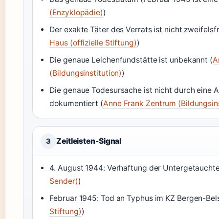
(Enzyklopädie)
)
Der exakte Täter des Verrats ist nicht zweifelsfre
Haus (offizielle Stiftung)
)
Die genaue Leichenfundstätte ist unbekannt (
A
(Bildungsinstitution)
)
Die genaue Todesursache ist nicht durch eine A
dokumentiert (
Anne Frank Zentrum (Bildungsins
Zeitleisten-Signal
3
4. August 1944: Verhaftung der Untergetauchte
Sender)
)
Februar 1945: Tod an Typhus im KZ Bergen-Bel
Stiftung)
)