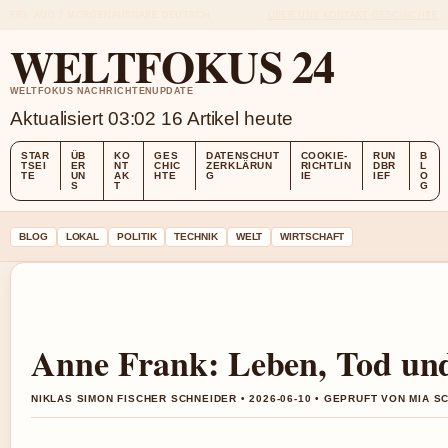
FRI, AUG 7
MORGENAUSGABE
DEUTSCH
ÜBER UNS
KONTAKT
GESCHICHTE
WELTFOKUS 24
WELTFOKUS NACHRICHTENUPDATE
Aktualisiert 03:02
16 Artikel heute
STAR
ÜB
KO
GES
DATENSCHUT
COOKIE-
RUN
B
TSEI
ER
NT
CHIC
ZERKLÄRUN
RICHTLIN
DBR
L
TE
UN
AK
HTE
G
IE
IEF
O
S
T
G
BLOG
LOKAL
POLITIK
TECHNIK
WELT
WIRTSCHAFT
Anne Frank: Leben, Tod und
NIKLAS SIMON FISCHER SCHNEIDER • 2026-06-10 • GEPRUFT VON MIA S