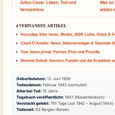
Julius Cäsar: Leben, Tod und
Was ist 
Vermächtnis
erklärt 
4 VERWANDTE ARTIKEL
Horoskop Stier heute, Woche, 2026: Liebe, Glück & F
Charli D’Amelio: News, Nettovermögen & Skandale 2
Tom Jones privat: Partner, Elvis und Priscilla
Mehmet Scholl: Karriere, Familie und die Krankheit s
Geburtsdatum:
12. Juni 1929 ·
Todesdatum:
Februar 1945 (vermutet) ·
Alter bei Tod:
15 Jahre ·
Tagebuch veröffentlicht:
1947 (Niederländisch) ·
Versteckt gelebt:
761 Tage (Juli 1942 – August 1944) 
Todesort:
KZ Bergen-Belsen