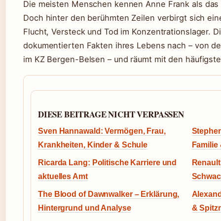
Die meisten Menschen kennen Anne Frank als das
Doch hinter den berühmten Zeilen verbirgt sich ei
Flucht, Versteck und Tod im Konzentrationslager. Di
dokumentierten Fakten ihres Lebens nach – von der
im KZ Bergen-Belsen – und räumt mit den häufigste
DIESE BEITRAGE NICHT VERPASSEN
Sven Hannawald: Vermögen, Frau,
Stephen
Krankheiten, Kinder & Schule
Familie
Ricarda Lang: Politische Karriere und
Renault
aktuelles Amt
Schwach
The Blood of Dawnwalker – Erklärung,
Alexand
Hintergrund und Analyse
& Spitz