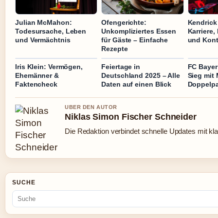
Julian McMahon:
Ofengerichte:
Kendrick
Todesursache, Leben
Unkompliziertes Essen
Karriere
und Vermächtnis
für Gäste – Einfache
und Kont
Rezepte
Iris Klein: Vermögen,
Feiertage in
FC Bayer
Ehemänner &
Deutschland 2025 – Alle
Sieg mit 
Faktencheck
Daten auf einen Blick
Doppelp
UBER DEN AUTOR
Niklas Simon Fischer Schneider
Die Redaktion verbindet schnelle Updates mit kl
SUCHE