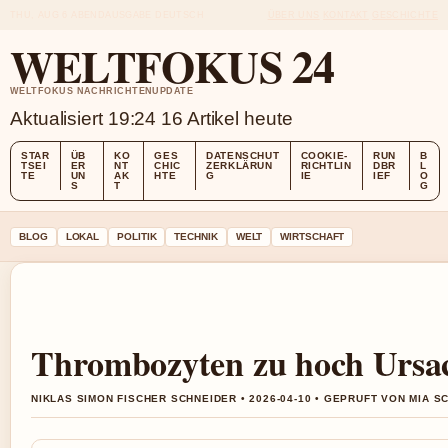
THU, AUG 6
ABENDAUSGABE
DEUTSCH
ÜBER UNS
KONTAKT
GESCHICHTE
WELTFOKUS 24
WELTFOKUS NACHRICHTENUPDATE
Aktualisiert 19:24
16 Artikel heute
STAR
ÜB
KO
GES
DATENSCHUT
COOKIE-
RUN
B
TSEI
ER
NT
CHIC
ZERKLÄRUN
RICHTLIN
DBR
L
TE
UN
AK
HTE
G
IE
IEF
O
S
T
G
BLOG
LOKAL
POLITIK
TECHNIK
WELT
WIRTSCHAFT
Thrombozyten zu hoch Ursac
NIKLAS SIMON FISCHER SCHNEIDER • 2026-04-10 • GEPRUFT VON MIA S