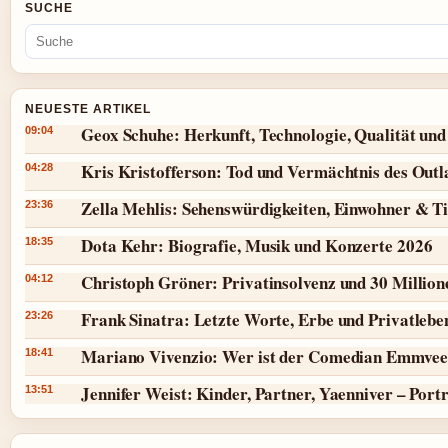
SUCHE
NEUESTE ARTIKEL
Geox Schuhe: Herkunft, Technologie, Qualität und
09:04
Kris Kristofferson: Tod und Vermächtnis des Outl
04:28
Zella Mehlis: Sehenswürdigkeiten, Einwohner & T
23:36
Dota Kehr: Biografie, Musik und Konzerte 2026
18:35
Christoph Gröner: Privatinsolvenz und 30 Millio
04:12
Frank Sinatra: Letzte Worte, Erbe und Privatlebe
23:26
Mariano Vivenzio: Wer ist der Comedian Emmvee
18:41
Jennifer Weist: Kinder, Partner, Yaenniver – Port
13:51