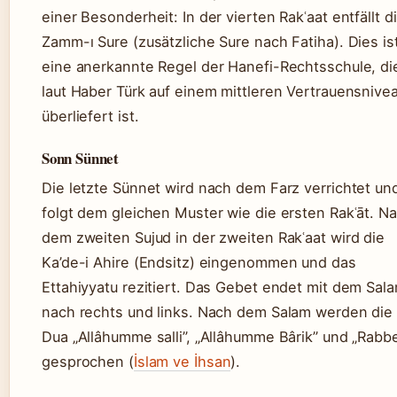
einer Besonderheit: In der vierten Rakʿaat entfällt d
Zamm-ı Sure (zusätzliche Sure nach Fatiha). Dies is
eine anerkannte Regel der Hanefi-Rechtsschule, di
laut Haber Türk auf einem mittleren Vertrauensnive
überliefert ist.
Sonn Sünnet
Die letzte Sünnet wird nach dem Farz verrichtet un
folgt dem gleichen Muster wie die ersten Rakʿāt. N
dem zweiten Sujud in der zweiten Rakʿaat wird die
Ka’de-i Ahire (Endsitz) eingenommen und das
Ettahiyyatu rezitiert. Das Gebet endet mit dem Sal
nach rechts und links. Nach dem Salam werden die
Dua „Allâhumme salli”, „Allâhumme Bârik” und „Rabb
gesprochen (
İslam ve İhsan
).