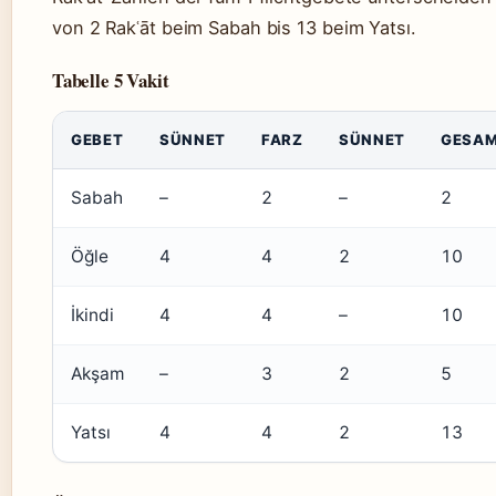
von 2 Rakʿāt beim Sabah bis 13 beim Yatsı.
Tabelle 5 Vakit
GEBET
SÜNNET
FARZ
SÜNNET
GESA
Sabah
–
2
–
2
Öğle
4
4
2
10
İkindi
4
4
–
10
Akşam
–
3
2
5
Yatsı
4
4
2
13