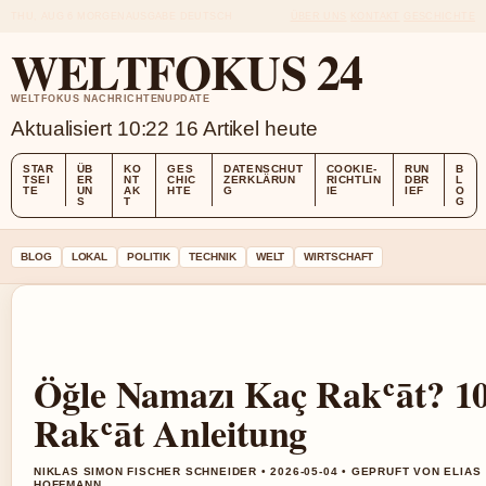
THU, AUG 6
MORGENAUSGABE
DEUTSCH
ÜBER UNS
KONTAKT
GESCHICHTE
WELTFOKUS 24
WELTFOKUS NACHRICHTENUPDATE
Aktualisiert 10:22
16 Artikel heute
STAR
ÜB
KO
GES
DATENSCHUT
COOKIE-
RUN
B
TSEI
ER
NT
CHIC
ZERKLÄRUN
RICHTLIN
DBR
L
TE
UN
AK
HTE
G
IE
IEF
O
S
T
G
BLOG
LOKAL
POLITIK
TECHNIK
WELT
WIRTSCHAFT
Öğle Namazı Kaç Rakʿāt? 1
Rakʿāt Anleitung
NIKLAS SIMON FISCHER SCHNEIDER • 2026-05-04 • GEPRUFT VON ELIAS
HOFFMANN