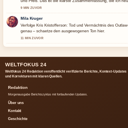
und Preis. Das ist die klarste Zusammenfassung, die ich he
gesehen habe.
9 MIN ZUVOR
Mila Kruger
Verfolge Kris Kristofferson: Tod und Vermächtnis des Outlaw
genau – schaetze den ausgewogenen Ton hier.
11 MIN ZUVOR
WELTFOKUS 24
Weltfokus 24 Redaktion veroffentlicht verifizierte Berichte, Kontext-Updates
und Korrekturen mit klaren Quellen.
Redaktion
Morgenausgabe Berichtszyklus mit fortlaufenden Updates.
Über uns
Kontakt
Geschichte