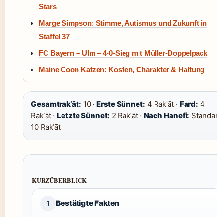
Stars
Marge Simpson: Stimme, Autismus und Zukunft in
Staffel 37
FC Bayern – Ulm – 4-0-Sieg mit Müller-Doppelpack
Maine Coon Katzen: Kosten, Charakter & Haltung
Gesamtrakʿāt:
10 ·
Erste Sünnet:
4 Rakʿāt ·
Fard:
4
Rakʿāt ·
Letzte Sünnet:
2 Rakʿāt ·
Nach Hanefi:
Standa
10 Rakʿāt
KURZÜBERBLICK
Bestätigte Fakten
1