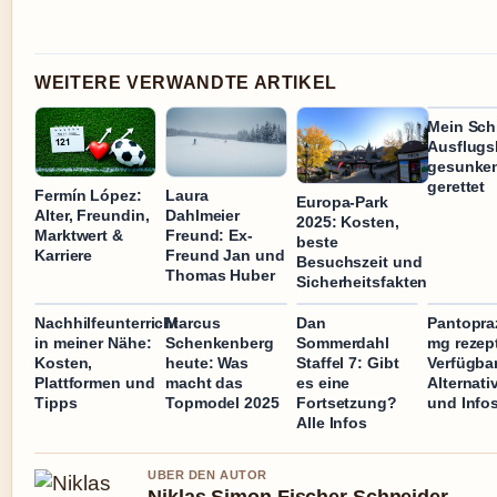
WEITERE VERWANDTE ARTIKEL
Mein Schi
Ausflugs
gesunken
gerettet
Fermín López:
Laura
Europa-Park
Alter, Freundin,
Dahlmeier
2025: Kosten,
Marktwert &
Freund: Ex-
beste
Karriere
Freund Jan und
Besuchszeit und
Thomas Huber
Sicherheitsfakten
Nachhilfeunterricht
Marcus
Dan
Pantopra
in meiner Nähe:
Schenkenberg
Sommerdahl
mg rezept
Kosten,
heute: Was
Staffel 7: Gibt
Verfügbar
Plattformen und
macht das
es eine
Alternati
Tipps
Topmodel 2025
Fortsetzung?
und Info
Alle Infos
UBER DEN AUTOR