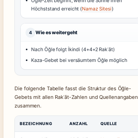
Öğle-Zeit beginnt, wenn die Sonne ihren
Höchststand erreicht (
Namaz Sitesi
)
Wie es weitergeht
4
Nach Öğle folgt İkindi (4+4+2 Rakʿāt)
Kaza-Gebet bei versäumtem Öğle möglich
Die folgende Tabelle fasst die Struktur des Öğle-
Gebets mit allen Rakʿāt-Zahlen und Quellenangabe
zusammen.
BEZEICHNUNG
ANZAHL
QUELLE