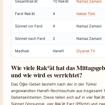
Gesamtrakʿāt
10 Rakʿāt
Namaz Zamani
Fard-Rakʿāt
4
Haber Türk
Sünnet vor Fard
4
Namaz Zamani
Sünnet nach Fard
2
Namaz Zamani
Madhab
Hanefi
Diyanet TV
Wie viele Rakʿāt hat das Mittagsgeb
und wie wird es verrichtet?
Das Öğle-Gebet besteht nach der in der Türkei
angewandten Hanefi-Rechtsschule aus insgesamt 
Gebetseinheiten. Diese teilen sich auf in vier Rakʿāt
Sünnet (Vorsunna), vier Rakʿāt Farz (Pflicht) und zw