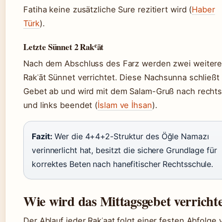
Fatiha keine zusätzliche Sure rezitiert wird (
Haber
Türk
).
Letzte Sünnet 2 Rakʿāt
Nach dem Abschluss des Farz werden zwei weiter
Rakʿāt Sünnet verrichtet. Diese Nachsunna schließt
Gebet ab und wird mit dem Salam-Gruß nach recht
und links beendet (
İslam ve İhsan
).
Fazit:
Wer die 4+4+2-Struktur des Öğle Namazı
verinnerlicht hat, besitzt die sichere Grundlage für
korrektes Beten nach hanefitischer Rechtsschule.
Wie wird das Mittagsgebet verricht
Der Ablauf jeder Rakʿaat folgt einer festen Abfolge 