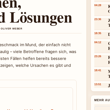
en,
K
04:28
d Lösungen
23:36
N OLIVER WEBER
18:35
C
04:12
Geschmack im Mund, der einfach nicht
faulig – viele Betroffene fragen sich, was
F
23:26
isten Fällen helfen bereits bessere
 zeigen, welche Ursachen es gibt und
18:41
J
13:51
MEHR AU