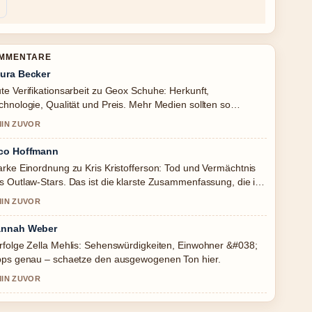
OMMENTARE
ura Becker
te Verifikationsarbeit zu Geox Schuhe: Herkunft,
chnologie, Qualität und Preis. Mehr Medien sollten so
hreiben.
MIN ZUVOR
co Hoffmann
arke Einordnung zu Kris Kristofferson: Tod und Vermächtnis
s Outlaw-Stars. Das ist die klarste Zusammenfassung, die ich
ute gesehen habe.
MIN ZUVOR
nnah Weber
rfolge Zella Mehlis: Sehenswürdigkeiten, Einwohner &#038;
pps genau – schaetze den ausgewogenen Ton hier.
MIN ZUVOR