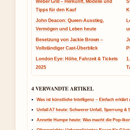
Weber Grill – Herkunft, Modelle und
S
Tipps für den Kauf
K
John Deacon: Queen-Ausstieg,
L
Vermögen und Leben heute
u
Besetzung von Jackie Brown –
J
Vollständiger Cast-Überblick
P
London Eye: Höhe, Fahrzeit & Tickets
1
2025
T
4 VERWANDTE ARTIKEL
Was ist künstliche Intelligenz – Einfach erklärt
Unfall A7 heute: Schwerer Unfall, Sperrung & 
Annette Humpe heute: Was macht die Pop-Iko
Ofengerichte: Unkompliziertes Essen für Gäst