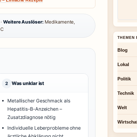
 ·
Weitere Auslöser:
Medikamente,
 C
THEMEN 
Blog
Lokal
Politik
Was unklar ist
2
Technik
Metallischer Geschmack als
Welt
Hepatitis-B-Anzeichen –
Zusatzdiagnose nötig
Wirtscha
Individuelle Leberprobleme ohne
ärztliche Abklärung nicht