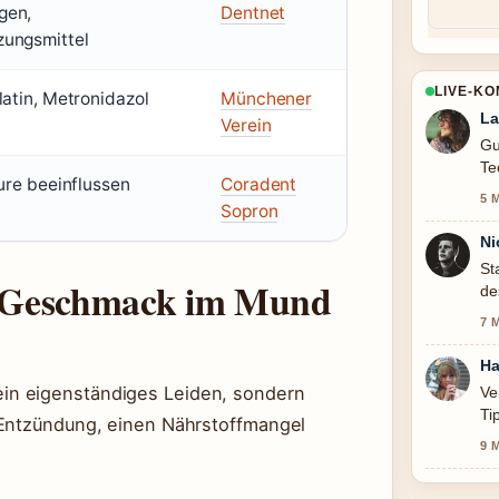
gen,
Dentnet
ungsmittel
LIVE-K
latin, Metronidazol
Münchener
La
Verein
Gu
Te
äure beeinflussen
Coradent
sc
5 
Sopron
Ni
St
r Geschmack im Mund
de
he
7 
Ha
in eigenständiges Leiden, sondern
Ve
Ti
 Entzündung, einen Nährstoffmangel
9 