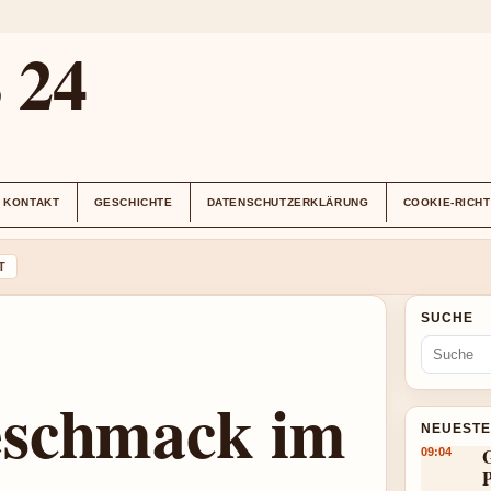
24
KONTAKT
GESCHICHTE
DATENSCHUTZERKLÄRUNG
COOKIE-RICHT
T
SUCHE
eschmack im
NEUESTE
G
09:04
P