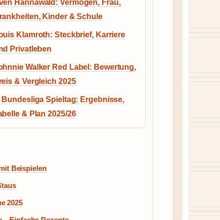
ven Hannawald: Vermögen, Frau,
rankheiten, Kinder & Schule
ouis Klamroth: Steckbrief, Karriere
nd Privatleben
ohnnie Walker Red Label: Bewertung,
reis & Vergleich 2025
. Bundesliga Spieltag: Ergebnisse,
abelle & Plan 2025/26
 mit Beispielen
Staus
ne 2025
e – Einfache Rezepte