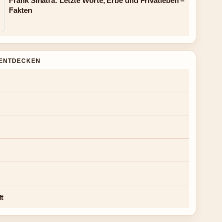
Frank Sinatra: Letzte Worte, Erbe und Privatleben –
Fakten
ENTDECKEN
ft