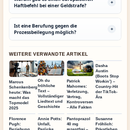
Haftbefehl bei einer Geldstrafe?
Ist eine Berufung gegen die
Prozessbeilegung möglich?
WEITERE VERWANDTE ARTIKEL
Dasha
Austin
(Boots Stop
Oh du
Patrick
Workin’) –
Marcus
fröhliche
Mahomes:
Country-Hit
Schenkenberg
Text –
Verletzung,
der TikTok-
heute: Was
Vollständiger
Vertrag,
Ära
macht das
Liedtext und
Kontroversen
Topmodel
Geschichte
– Alle Fakten
2025
Florence
Annie Potts:
Pantoprazol
Susanne
Pugh:
Unfall,
40 mg
Fröhlich:
Beziehung,
Perücke,
rezeptfrei –
Privatleben,