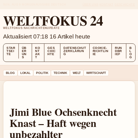
SUN, AUG 9
MORGENAUSGABE
DEUTSCH
ÜBER UNS
KONTAKT
GESCHICHTE
WELTFOKUS 24
WELTFOKUS NACHRICHTENUPDATE
Aktualisiert 07:18
16 Artikel heute
STAR
ÜB
KO
GES
DATENSCHUT
COOKIE-
RUN
B
TSEI
ER
NT
CHIC
ZERKLÄRUN
RICHTLIN
DBR
L
TE
UN
AK
HTE
G
IE
IEF
O
S
T
G
BLOG
LOKAL
POLITIK
TECHNIK
WELT
WIRTSCHAFT
Jimi Blue Ochsenknecht
Knast – Haft wegen
unbezahlter