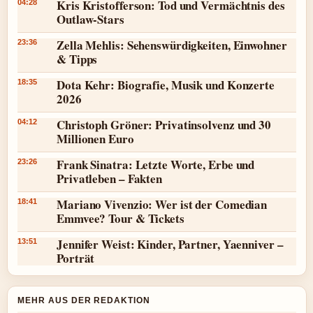
Kris Kristofferson: Tod und Vermächtnis des
04:28
Outlaw-Stars
Zella Mehlis: Sehenswürdigkeiten, Einwohner
23:36
& Tipps
Dota Kehr: Biografie, Musik und Konzerte
18:35
2026
Christoph Gröner: Privatinsolvenz und 30
04:12
Millionen Euro
Frank Sinatra: Letzte Worte, Erbe und
23:26
Privatleben – Fakten
Mariano Vivenzio: Wer ist der Comedian
18:41
Emmvee? Tour & Tickets
Jennifer Weist: Kinder, Partner, Yaenniver –
13:51
Porträt
MEHR AUS DER REDAKTION