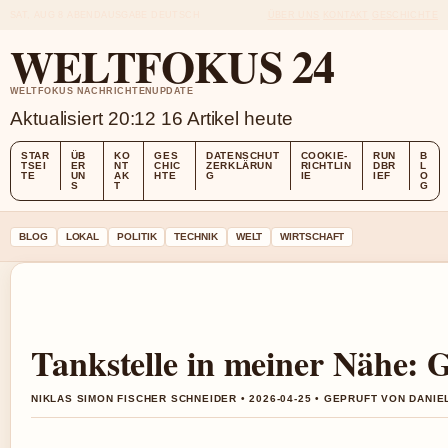
SAT, AUG 8
ABENDAUSGABE
DEUTSCH
ÜBER UNS
KONTAKT
GESCHICHTE
WELTFOKUS 24
WELTFOKUS NACHRICHTENUPDATE
Aktualisiert 20:12
16 Artikel heute
STAR
ÜB
KO
GES
DATENSCHUT
COOKIE-
RUN
B
TSEI
ER
NT
CHIC
ZERKLÄRUN
RICHTLIN
DBR
L
TE
UN
AK
HTE
G
IE
IEF
O
S
T
G
BLOG
LOKAL
POLITIK
TECHNIK
WELT
WIRTSCHAFT
Tankstelle in meiner Nähe: G
NIKLAS SIMON FISCHER SCHNEIDER • 2026-04-25 • GEPRUFT VON DANI