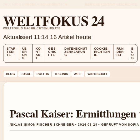
THU, AUG 6
MORGENAUSGABE
DEUTSCH
ÜBER UNS
KONTAKT
GESCHICHTE
WELTFOKUS 24
WELTFOKUS NACHRICHTENUPDATE
Aktualisiert 11:14
16 Artikel heute
STAR
ÜB
KO
GES
DATENSCHUT
COOKIE-
RUN
B
TSEI
ER
NT
CHIC
ZERKLÄRUN
RICHTLIN
DBR
L
TE
UN
AK
HTE
G
IE
IEF
O
S
T
G
BLOG
LOKAL
POLITIK
TECHNIK
WELT
WIRTSCHAFT
Pascal Kaiser: Ermittlungen
NIKLAS SIMON FISCHER SCHNEIDER • 2026-06-29 • GEPRUFT VON SOFI