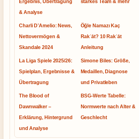
Ergebnis, Übertragung
starkes Team & mehr
& Analyse
Charli D’Amelio: News,
Öğle Namazı Kaç
Nettovermögen &
Rakʿāt? 10 Rakʿāt
Skandale 2024
Anleitung
La Liga Spiele 2025/26:
Simone Biles: Größe,
Spielplan, Ergebnisse &
Medaillen, Diagnose
Übertragung
und Privatleben
The Blood of
BSG-Werte Tabelle:
Dawnwalker –
Normwerte nach Alter &
Erklärung, Hintergrund
Geschlecht
und Analyse