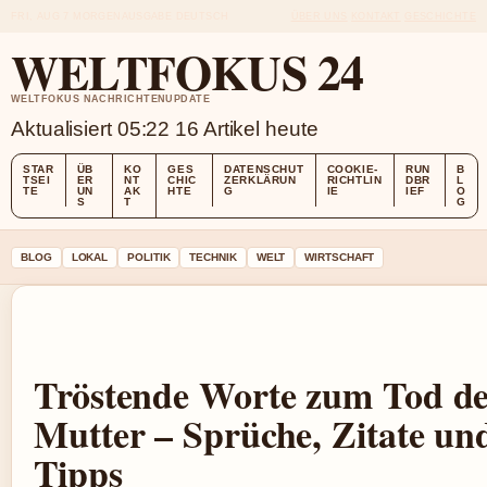
FRI, AUG 7
MORGENAUSGABE
DEUTSCH
ÜBER UNS
KONTAKT
GESCHICHTE
WELTFOKUS 24
WELTFOKUS NACHRICHTENUPDATE
Aktualisiert 05:22
16 Artikel heute
STAR
ÜB
KO
GES
DATENSCHUT
COOKIE-
RUN
B
TSEI
ER
NT
CHIC
ZERKLÄRUN
RICHTLIN
DBR
L
TE
UN
AK
HTE
G
IE
IEF
O
S
T
G
BLOG
LOKAL
POLITIK
TECHNIK
WELT
WIRTSCHAFT
Tröstende Worte zum Tod d
Mutter – Sprüche, Zitate un
Tipps