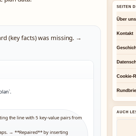
SEITEN 
Über uns
Kontakt
ard (key facts) was missing. →
Geschich
Datensch
Cookie-Ri
Rundbrie
plan`.
AUCH LE
ing the line with 5 key-value pairs from
ps. → **Repaired** by inserting