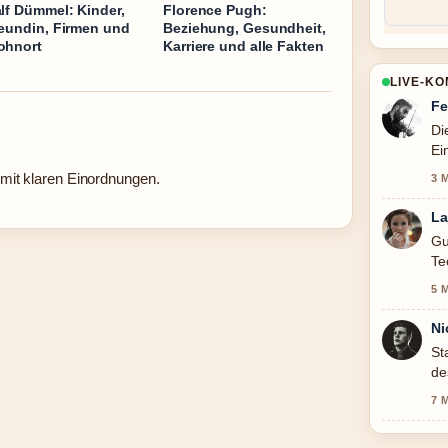
lf Dümmel: Kinder,
Florence Pugh:
eundin, Firmen und
Beziehung, Gesundheit,
ohnort
Karriere und alle Fakten
LIVE-K
Fe
Di
Ei
na
mit klaren Einordnungen.
3 
La
Gu
Te
sc
5 
Ni
St
de
he
7 