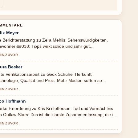
OMMENTARE
lix Meyer
e Berichterstattung zu Zella Mehlis: Sehenswürdigkeiten,
nwohner &#038; Tipps wirkt solide und sehr gut
chvollziehbar.
MIN ZUVOR
ura Becker
te Verifikationsarbeit zu Geox Schuhe: Herkunft,
chnologie, Qualität und Preis. Mehr Medien sollten so
hreiben.
MIN ZUVOR
co Hoffmann
arke Einordnung zu Kris Kristofferson: Tod und Vermächtnis
s Outlaw-Stars. Das ist die klarste Zusammenfassung, die ich
ute gesehen habe.
MIN ZUVOR