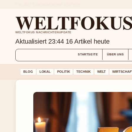
THU, AUG 6
ABENDAUSGABE
DEUTSCH
WELTFOKUS 
WELTFOKUS NACHRICHTENUPDATE
Aktualisiert 23:44
16 Artikel heute
STARTSEITE
ÜBER UNS
BLOG
LOKAL
POLITIK
TECHNIK
WELT
WIRTSCHAF