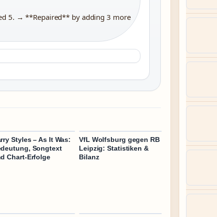
ded 5. → **Repaired** by adding 3 more
rry Styles – As It Was:
VfL Wolfsburg gegen RB
deutung, Songtext
Leipzig: Statistiken &
d Chart-Erfolge
Bilanz