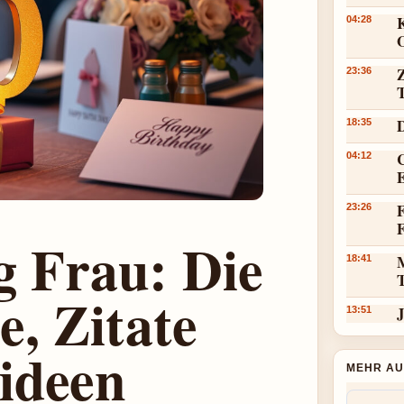
K
04:28
23:36
18:35
C
04:12
F
23:26
g Frau: Die
18:41
e, Zitate
J
13:51
ideen
MEHR AU