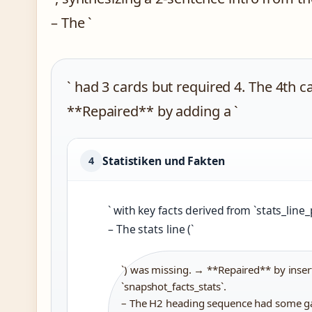
– The `
` had 3 cards but required 4. The 4th c
**Repaired** by adding a `
Statistiken und Fakten
4
` with key facts derived from `stats_line_
– The stats line (`
`) was missing. → **Repaired** by insert
`snapshot_facts_stats`.
– The H2 heading sequence had some ga