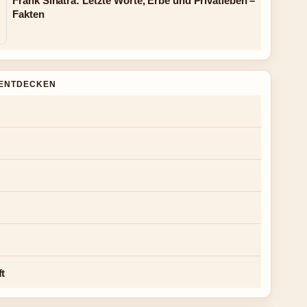
Frank Sinatra: Letzte Worte, Erbe und Privatleben –
Fakten
ENTDECKEN
ft