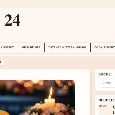
24
KONTAKT
GESCHICHTE
DATENSCHUTZERKLÄRUNG
COOKIE-RICHT
T
SUCHE
NEUESTE
G
09:04
P