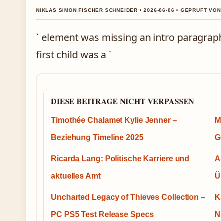
NIKLAS SIMON FISCHER SCHNEIDER • 2026-06-06 • GEPRUFT VO
` element was missing an intro paragraph
first child was a `
DIESE BEITRAGE NICHT VERPASSEN
Timothée Chalamet Kylie Jenner –
M
Beziehung Timeline 2025
G
Ricarda Lang: Politische Karriere und
A
aktuelles Amt
Ü
Uncharted Legacy of Thieves Collection –
K
PC PS5 Test Release Specs
N