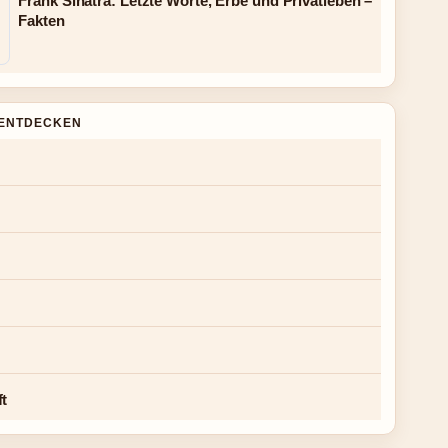
Frank Sinatra: Letzte Worte, Erbe und Privatleben –
Fakten
ENTDECKEN
ft