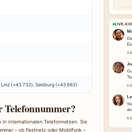
LIVE-K
Mi
Di
Ei
na
4 
Jo
Gu
Te
sc
 Linz (+43 732), Salzburg (+43 662)
6 
Le
er Telefonnummer?
St
de
he
8 
h in internationalen Telefonnetzen. Sie
ummer – ob Festnetz oder Mobilfunk –