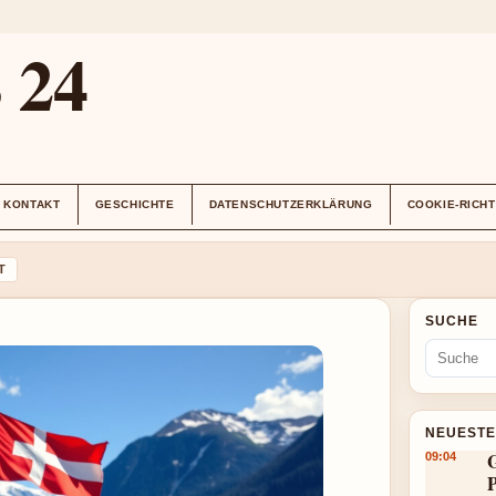
24
KONTAKT
GESCHICHTE
DATENSCHUTZERKLÄRUNG
COOKIE-RICHT
T
SUCHE
NEUESTE
G
09:04
P