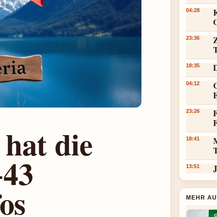
K
04:28
23:36
18:35
C
04:12
F
23:26
hat die
18:41
+43
J
13:51
os
MEHR AU