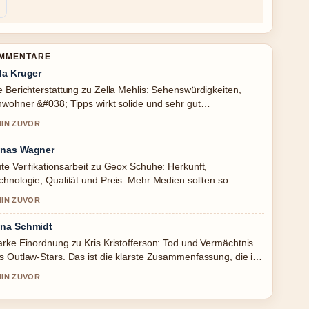
OMMENTARE
la Kruger
e Berichterstattung zu Zella Mehlis: Sehenswürdigkeiten,
nwohner &#038; Tipps wirkt solide und sehr gut
chvollziehbar.
MIN ZUVOR
nas Wagner
te Verifikationsarbeit zu Geox Schuhe: Herkunft,
chnologie, Qualität und Preis. Mehr Medien sollten so
hreiben.
MIN ZUVOR
na Schmidt
arke Einordnung zu Kris Kristofferson: Tod und Vermächtnis
s Outlaw-Stars. Das ist die klarste Zusammenfassung, die ich
ute gesehen habe.
MIN ZUVOR