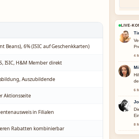
LIVE-K
Ti
Ve
t Beans), 6% (ISIC auf Geschenkkarten)
Pr
4 
S, ISIC, H&M Member direkt
Mi
Hi
usbildung, Auszubildende
de
6 
er Aktionsseite
Jo
Di
entenausweis in Filialen
Ei
na
8 
deren Rabatten kombinierbar