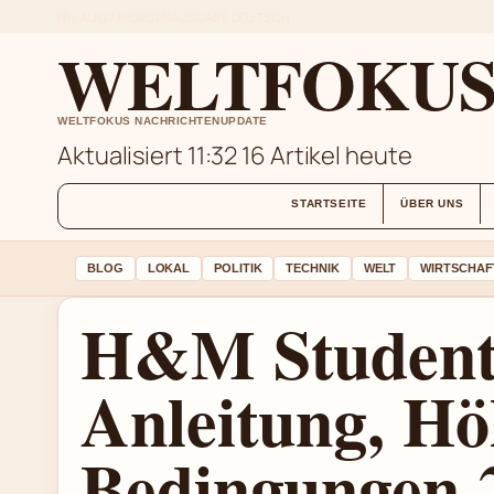
FRI, AUG 7
MORGENAUSGABE
DEUTSCH
WELTFOKUS 
WELTFOKUS NACHRICHTENUPDATE
Aktualisiert 11:32
16 Artikel heute
STARTSEITE
ÜBER UNS
BLOG
LOKAL
POLITIK
TECHNIK
WELT
WIRTSCHAF
H&M Studente
Anleitung, H
Bedingungen 