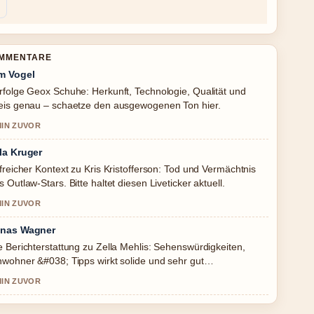
OMMENTARE
m Vogel
rfolge Geox Schuhe: Herkunft, Technologie, Qualität und
eis genau – schaetze den ausgewogenen Ton hier.
MIN ZUVOR
la Kruger
lfreicher Kontext zu Kris Kristofferson: Tod und Vermächtnis
s Outlaw-Stars. Bitte haltet diesen Liveticker aktuell.
MIN ZUVOR
nas Wagner
e Berichterstattung zu Zella Mehlis: Sehenswürdigkeiten,
nwohner &#038; Tipps wirkt solide und sehr gut
chvollziehbar.
MIN ZUVOR