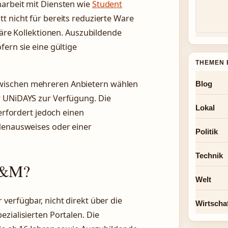
narbeit mit Diensten wie
Student
att nicht für bereits reduzierte Ware
läre Kollektionen. Auszubildende
fern sie eine gültige
THEMEN 
wischen mehreren Anbietern wählen
Blog
r UNiDAYS zur Verfügung. Die
Lokal
 erfordert jedoch einen
ndenausweises oder einer
Politik
Technik
 H&M?
Welt
verfügbar, nicht direkt über die
Wirtscha
zialisierten Portalen. Die