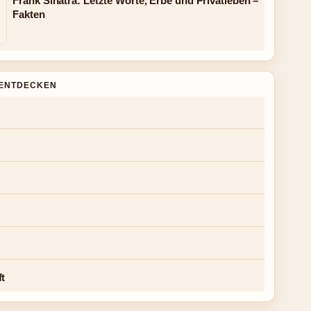
Frank Sinatra: Letzte Worte, Erbe und Privatleben –
Fakten
ENTDECKEN
ft