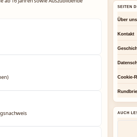
nde ab 16 Jahren sowie Auszubildende
SEITEN 
Über uns
Kontakt
Geschich
Datensch
nen)
Cookie-Ri
Rundbrie
ngsnachweis
AUCH LE