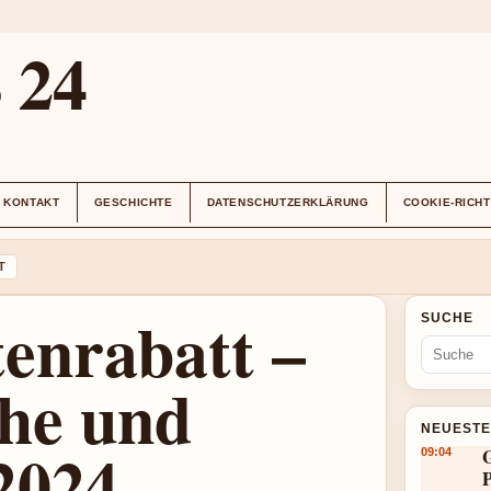
24
KONTAKT
GESCHICHTE
DATENSCHUTZERKLÄRUNG
COOKIE-RICHT
T
nrabatt –
SUCHE
öhe und
NEUESTE
2024
G
09:04
P