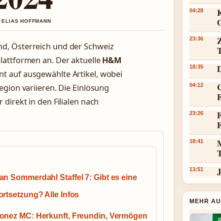
K
04:28
N ELIAS HOFFMANN
23:36
nd, Österreich und der Schweiz
plattformen an. Der aktuelle
H&M
18:35
ent auf ausgewählte Artikel, wobei
C
04:12
gion variieren. Die Einlösung
direkt in den Filialen nach
F
23:26
18:41
J
13:51
an Sommerdahl Staffel 7: Gibt es eine
ortsetzung? Alle Infos
MEHR AU
onez MC: Herkunft, Freundin, Vermögen