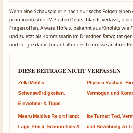
Wenn eine Schauspielerin nach nur sechs Folgen einen 
prominentesten TV-Posten Deutschlands verlässt, bleibe
Fragen offen. Alwara Höfels, bekannt aus Kinohits wie
F
und zuletzt als Kommissarin im Dresdner
Tatort
, tat ge
und sorgte damit für anhaltendes Interesse an ihrer Pe
DIESE BEITRAGE NICHT VERPASSEN
Zella Mehlis:
Phylicia Rashad: Bio
Sehenswürdigkeiten,
Vermögen und Kontr
Einwohner & Tipps
Meeru Maldive Re ort I land:
Ike Turner: Tod, Ve
Lage, Prei e, Schnorcheln &
und Beziehung zu Ti