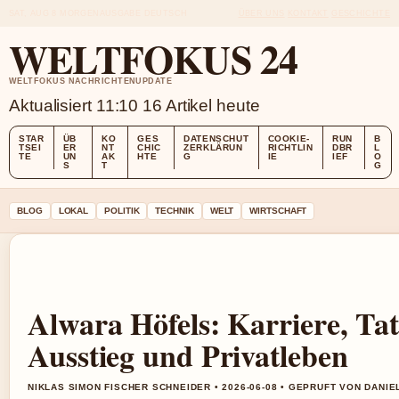
SAT, AUG 8
MORGENAUSGABE
DEUTSCH
ÜBER UNS
KONTAKT
GESCHICHTE
WELTFOKUS 24
WELTFOKUS NACHRICHTENUPDATE
Aktualisiert 11:10
16 Artikel heute
STAR
ÜB
KO
GES
DATENSCHUT
COOKIE-
RUN
B
TSEI
ER
NT
CHIC
ZERKLÄRUN
RICHTLIN
DBR
L
TE
UN
AK
HTE
G
IE
IEF
O
S
T
G
BLOG
LOKAL
POLITIK
TECHNIK
WELT
WIRTSCHAFT
Alwara Höfels: Karriere, Tat
Ausstieg und Privatleben
NIKLAS SIMON FISCHER SCHNEIDER • 2026-06-08 • GEPRUFT VON DANI