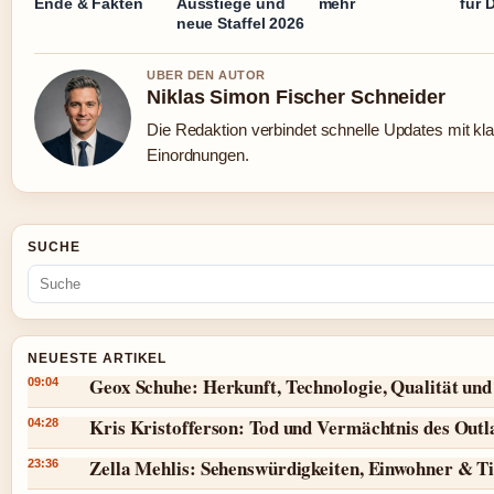
Ende & Fakten
Ausstiege und
mehr
für 
neue Staffel 2026
UBER DEN AUTOR
Niklas Simon Fischer Schneider
Die Redaktion verbindet schnelle Updates mit kl
Einordnungen.
SUCHE
NEUESTE ARTIKEL
Geox Schuhe: Herkunft, Technologie, Qualität und
09:04
Kris Kristofferson: Tod und Vermächtnis des Outl
04:28
Zella Mehlis: Sehenswürdigkeiten, Einwohner & T
23:36