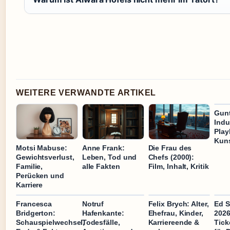
WEITERE VERWANDTE ARTIKEL
Gunt
Indu
Pla
Kun
Motsi Mabuse:
Anne Frank:
Die Frau des
Gewichtsverlust,
Leben, Tod und
Chefs (2000):
Familie,
alle Fakten
Film, Inhalt, Kritik
Perücken und
Karriere
Francesca
Notruf
Felix Brych: Alter,
Ed S
Bridgerton:
Hafenkante:
Ehefrau, Kinder,
2026
Schauspielwechsel,
Todesfälle,
Karriereende &
Tick