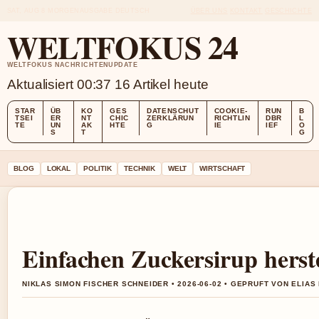
SAT, AUG 8
MORGENAUSGABE
DEUTSCH
ÜBER UNS
KONTAKT
GESCHICHTE
WELTFOKUS 24
WELTFOKUS NACHRICHTENUPDATE
Aktualisiert 00:37
16 Artikel heute
STAR
ÜB
KO
GES
DATENSCHUT
COOKIE-
RUN
B
TSEI
ER
NT
CHIC
ZERKLÄRUN
RICHTLIN
DBR
L
TE
UN
AK
HTE
G
IE
IEF
O
S
T
G
BLOG
LOKAL
POLITIK
TECHNIK
WELT
WIRTSCHAFT
Einfachen Zuckersirup herst
NIKLAS SIMON FISCHER SCHNEIDER • 2026-06-02 • GEPRUFT VON ELIA