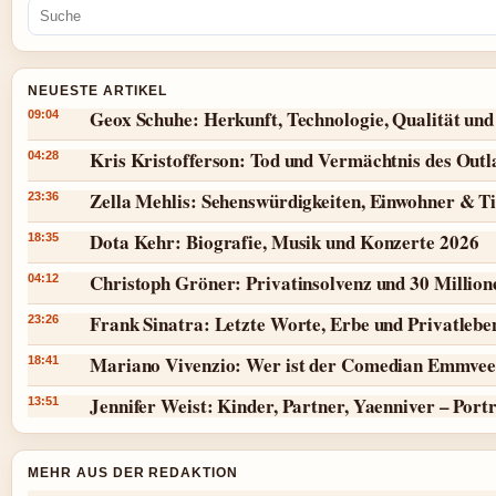
NEUESTE ARTIKEL
Geox Schuhe: Herkunft, Technologie, Qualität und
09:04
Kris Kristofferson: Tod und Vermächtnis des Outl
04:28
Zella Mehlis: Sehenswürdigkeiten, Einwohner & T
23:36
Dota Kehr: Biografie, Musik und Konzerte 2026
18:35
Christoph Gröner: Privatinsolvenz und 30 Millio
04:12
Frank Sinatra: Letzte Worte, Erbe und Privatlebe
23:26
Mariano Vivenzio: Wer ist der Comedian Emmvee
18:41
Jennifer Weist: Kinder, Partner, Yaenniver – Port
13:51
MEHR AUS DER REDAKTION