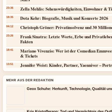
Zella Mehlis: Sehenswürdigkeiten, Einwohner & T
23:36
Dota Kehr: Biografie, Musik und Konzerte 2026
18:35
Christoph Gröner: Privatinsolvenz und 30 Millio
04:12
Frank Sinatra: Letzte Worte, Erbe und Privatlebe
23:26
Fakten
Mariano Vivenzio: Wer ist der Comedian Emmvee
18:41
& Tickets
Jennifer Weist: Kinder, Partner, Yaenniver – Port
13:51
MEHR AUS DER REDAKTION
Geox Schuhe: Herkunft, Technologie, Qualität un
Kris Kristofferson: Tod und Vermächtnis des Out