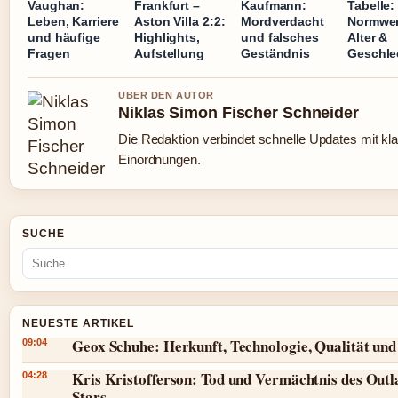
Vaughan:
Frankfurt –
Kaufmann:
Tabelle:
Leben, Karriere
Aston Villa 2:2:
Mordverdacht
Normwer
und häufige
Highlights,
und falsches
Alter &
Fragen
Aufstellung
Geständnis
Geschle
UBER DEN AUTOR
Niklas Simon Fischer Schneider
Die Redaktion verbindet schnelle Updates mit kl
Einordnungen.
SUCHE
NEUESTE ARTIKEL
Geox Schuhe: Herkunft, Technologie, Qualität und
09:04
Kris Kristofferson: Tod und Vermächtnis des Outl
04:28
Stars