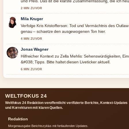
und Preis. Das ist die klarste Zusammenfassung, die ich he
gesehen habe.
2 MIN ZUVOR
Mila Kruger
Verfolge Kris Kristofferson: Tod und Vermächtnis des Outlaw
genau – schaetze den ausgewogenen Ton hier.
4 MIN ZUVOR
Jonas Wagner
Hilfreicher Kontext zu Zella Mehlis: Sehenswürdigkeiten, Ei
&#038; Tipps. Bitte haltet diesen Liveticker aktuell.
6 MIN ZUVOR
WELTFOKUS 24
Weltfokus 24 Redaktion veroffentlicht verifizierte Berichte, Kontext-Updates
und Korrekturen mit klaren Quellen.
Redaktion
Morgenausgabe Berichtszyklus mit fortlaufenden Updates.