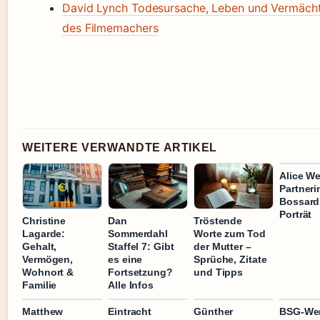
David Lynch Todesursache, Leben und Vermächt
des Filmemachers
WEITERE VERWANDTE ARTIKEL
Alice We
Partneri
Bossard
Porträt
Christine
Dan
Tröstende
Lagarde:
Sommerdahl
Worte zum Tod
Gehalt,
Staffel 7: Gibt
der Mutter –
Vermögen,
es eine
Sprüche, Zitate
Wohnort &
Fortsetzung?
und Tipps
Familie
Alle Infos
Matthew
Eintracht
Günther
BSG-Wer