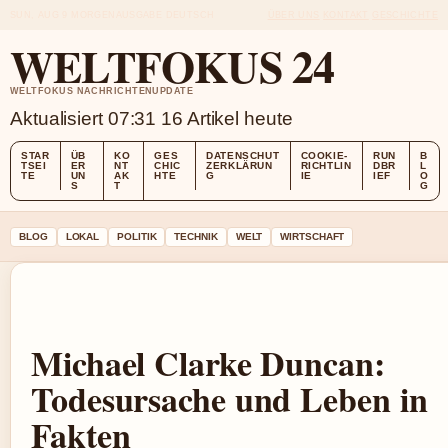
SUN, AUG 9
MORGENAUSGABE
DEUTSCH
ÜBER UNS
KONTAKT
GESCHICHTE
WELTFOKUS 24
WELTFOKUS NACHRICHTENUPDATE
Aktualisiert 07:31
16 Artikel heute
STAR
ÜB
KO
GES
DATENSCHUT
COOKIE-
RUN
B
TSEI
ER
NT
CHIC
ZERKLÄRUN
RICHTLIN
DBR
L
TE
UN
AK
HTE
G
IE
IEF
O
S
T
G
BLOG
LOKAL
POLITIK
TECHNIK
WELT
WIRTSCHAFT
Michael Clarke Duncan:
Todesursache und Leben in
Fakten