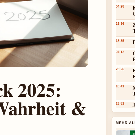
K
04:28
23:36
18:35
C
04:12
F
23:26
ck 2025:
18:41
Wahrheit &
J
13:51
MEHR AU