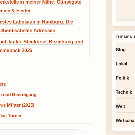
ankstelle in meiner Nähe: Günstigste
reise & Finder
estes Labskaus in Hamburg: Die
uthentischsten Adressen
THEMEN 
aul Janke: Steckbrief, Beziehung und
Blog
omeback 2026
Lokal
Politik
ets
Technik
n und Beerdigung
re Mütter (2025)
Welt
ina Turner
Wirtscha