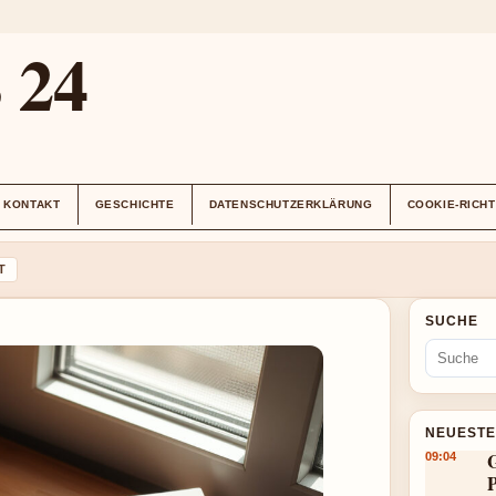
24
KONTAKT
GESCHICHTE
DATENSCHUTZERKLÄRUNG
COOKIE-RICHT
T
SUCHE
NEUESTE
G
09:04
P