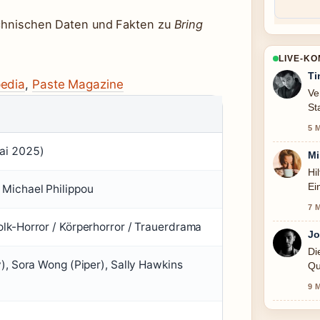
technischen Daten und Fakten zu
Bring
LIVE-K
Ti
pedia
,
Paste Magazine
Ve
St
5 
ai 2025)
Mi
Hi
Ei
 Michael Philippou
7 
olk-Horror / Körperhorror / Trauerdrama
Jo
Di
y), Sora Wong (Piper), Sally Hawkins
Qu
9 