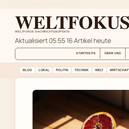
FRI, AUG 7
MORGENAUSGABE
DEUTSCH
WELTFOKUS 
WELTFOKUS NACHRICHTENUPDATE
Aktualisiert 05:55
16 Artikel heute
STARTSEITE
ÜBER UNS
BLOG
LOKAL
POLITIK
TECHNIK
WELT
WIRTSCHAF