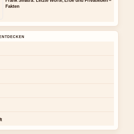
Frank Sinatra: Letzte Worte, Erbe und Privatleben –
Fakten
ENTDECKEN
ft